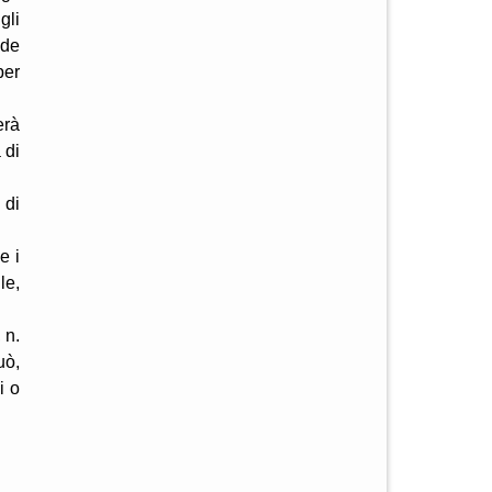
gli
ade
per
erà
 di
 di
e i
le,
 n.
uò,
i o