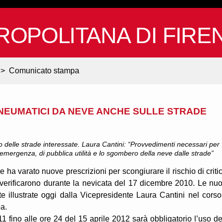
ROPOLITANA DI FIRE
>
Comunicato stampa
NEUMATICI DA NEVE ANCHE SULLE STRADE
 delle strade interessate. Laura Cantini: “Provvedimenti necessari per
di emergenza, di pubblica utilità e lo sgombero della neve dalle strade”
 ha varato nuove prescrizioni per scongiurare il rischio di critic
i verificarono durante la nevicata del 17 dicembre 2010. Le nu
te illustrate oggi dalla Vicepresidente Laura Cantini nel corso
a.
 fino alle ore 24 del 15 aprile 2012 sarà obbligatorio l’uso de