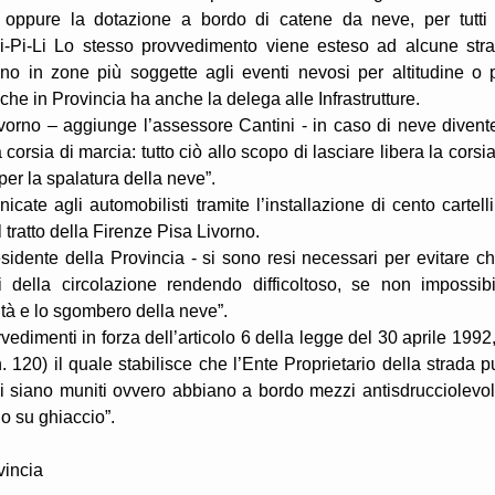
oppure la dotazione a bordo di catene da neve, per tutti 
la Fi-Pi-Li Lo stesso provvedimento viene esteso ad alcune str
ovano in zone più soggette agli eventi nevosi per altitudine o 
, che in Provincia ha anche la delega alle Infrastrutture.
Livorno – aggiunge l’assessore Cantini - in caso di neve divent
corsia di marcia: tutto ciò allo scopo di lasciare libera la corsia
per la spalatura della neve”.
cate agli automobilisti tramite l’installazione di cento cartelli
 tratto della Firenze Pisa Livorno.
sidente della Provincia - si sono resi necessari per evitare ch
i della circolazione rendendo difficoltoso, se non impossibi
lità e lo sgombero della neve”.
dimenti in forza dell’articolo 6 della legge del 30 aprile 1992,
 120) il quale stabilisce che l’Ente Proprietario della strada p
li siano muniti ovvero abbiano a bordo mezzi antisdrucciolevol
o su ghiaccio”.
vincia