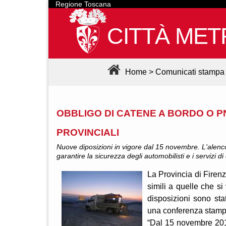
Regione Toscana
CITTÀ MET
Home
>
Comunicati stampa
OBBLIGO DI CATENE A BORDO O P
PROVINCIALI
Nuove diposizioni in vigore dal 15 novembre. L'alenco
garantire la sicurezza degli automobilisti e i servizi 
La Provincia di Firenze
simili a quelle che s
disposizioni sono sta
una conferenza stamp
“Dal 15 novembre 2011