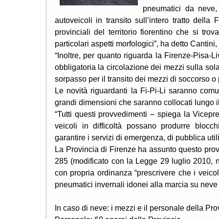
pneumatici da neve, 
autoveicoli in transito sull’intero tratto del
provinciali del territorio fiorentino che si tr
particolari aspetti morfologici”, ha detto Cantini
“Inoltre, per quanto riguarda la Firenze-Pisa-
obbligatoria la circolazione dei mezzi sulla sola 
sorpasso per il transito dei mezzi di soccorso o 
Le novità riguardanti la Fi-Pi-Li saranno comuni
grandi dimensioni che saranno collocati lungo il
“Tutti questi provvedimenti – spiega la Vicepre
veicoli in difficoltà possano produrre blocch
garantire i servizi di emergenza, di pubblica uti
La Provincia di Firenze ha assunto questo provve
285 (modificato con la Legge 29 luglio 2010, n.
con propria ordinanza “prescrivere che i veico
pneumatici invernali idonei alla marcia su neve 
In caso di neve: i mezzi e il personale della Pro