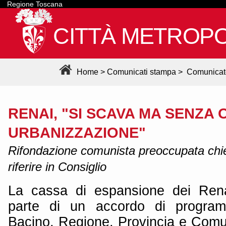
Regione Toscana
CITTÀ METROPO
Home
>
Comunicati stampa
>
Comunicat
RENAI, "SI SCAVA MA SENZA 
URBANIZZAZIONE"
Rifondazione comunista preoccupata chied
riferire in Consiglio
La cassa di espansione dei Rena
parte di un accordo di programm
Bacino, Regione, Provincia e Comu