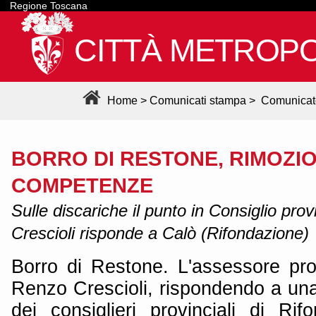
Regione Toscana
CITTÀ METROPO
Home
>
Comunicati stampa
>
Comunicat
BORRO DI RESTONE, RIMOZIO
COMPETENZE
Sulle discariche il punto in Consiglio pro
Crescioli risponde a Calò (Rifondazione)
Borro di Restone. L'assessore prov
Renzo Crescioli, rispondendo a una
dei consiglieri provinciali di Ri