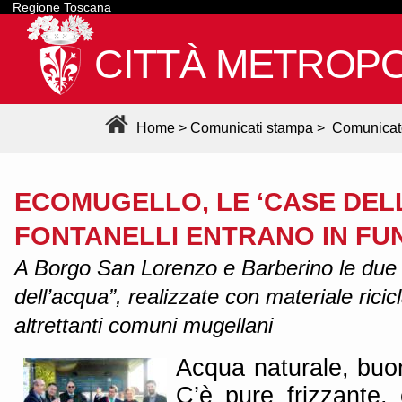
Regione Toscana
CITTÀ METROPO
Home
>
Comunicati stampa
>
Comunicat
ECOMUGELLO, LE ‘CASE DELL
FONTANELLI ENTRANO IN FU
A Borgo San Lorenzo e Barberino le due
dell’acqua”, realizzate con materiale ricicla
altrettanti comuni mugellani
Acqua naturale, buon
C’è pure frizzante,