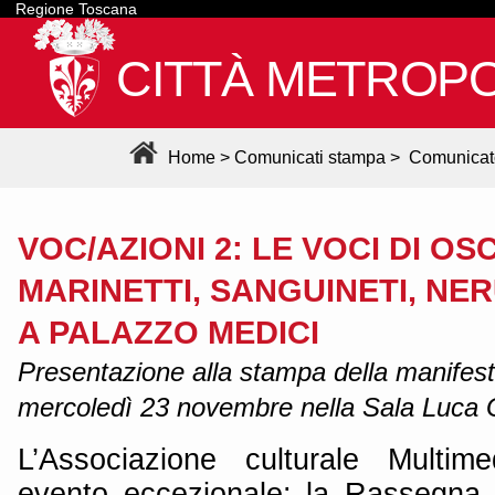
Regione Toscana
CITTÀ METROPO
Home
>
Comunicati stampa
>
Comunicat
VOC/AZIONI 2: LE VOCI DI OS
MARINETTI, SANGUINETI, N
A PALAZZO MEDICI
Presentazione alla stampa della manifest
mercoledì 23 novembre nella Sala Luca 
L’Associazione culturale Multim
evento eccezionale: la Rassegna 