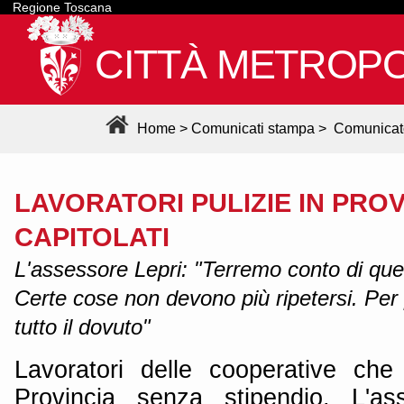
Regione Toscana
CITTÀ METROPO
Home
>
Comunicati stampa
>
Comunicat
LAVORATORI PULIZIE IN PROV
CAPITOLATI
L'assessore Lepri: "Terremo conto di que
Certe cose non devono più ripetersi. Per 
tutto il dovuto"
Lavoratori delle cooperative che
Provincia senza stipendio. L'as