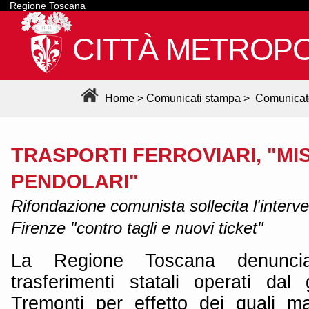
Regione Toscana
CITTÀ METROPO
Home
>
Comunicati stampa
>
Comunicat
TRASPORTI FERROVIARI, "MIS
PENDOLARI"
Rifondazione comunista sollecita l'interve
Firenze "contro tagli e nuovi ticket"
La Regione Toscana denuncia
trasferimenti statali operati dal
Tremonti per effetto dei quali m