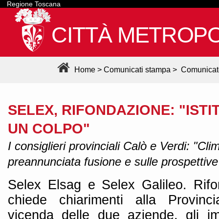
Regione Toscana
CITTÀ METROPO
Home
>
Comunicati stampa
>
Comunicat
SELEX, RIFONDAZIONE: "ISTI
UN COLPO"
I consiglieri provinciali Calò e Verdi: "Cl
preannunciata fusione e sulle prospettive
Selex Elsag e Selex Galileo. Rif
chiede chiarimenti alla Provinc
vicenda delle due aziende, gli i