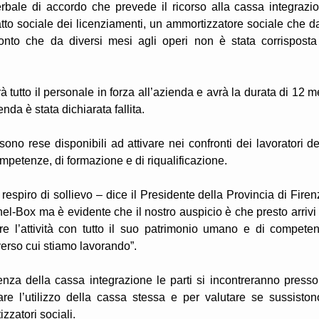
erbale di accordo che prevede il ricorso alla cassa integrazi
atto sociale dei licenziamenti, un ammortizzatore sociale che d
conto che da diversi mesi agli operi non è stata corrisposta
à tutto il personale in forza all’azienda e avrà la durata di 12 m
nda è stata dichiarata fallita.
 sono rese disponibili ad attivare nei confronti dei lavoratori de
mpetenze, di formazione e di riqualificazione.
 respiro di sollievo – dice il Presidente della Provincia di Firen
hel-Box ma è evidente che il nostro auspicio è che presto arrivi
are l’attività con tutto il suo patrimonio umano e di compete
verso cui stiamo lavorando”.
za della cassa integrazione le parti si incontreranno presso
are l’utilizzo della cassa stessa e per valutare se sussiston
izzatori sociali.