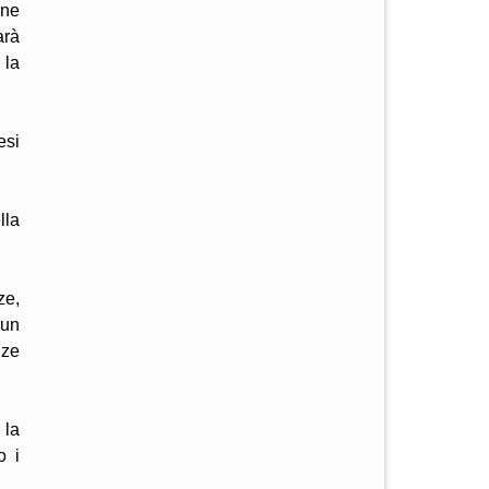
one
arà
 la
esi
lla
ze,
 un
nze
 la
o i