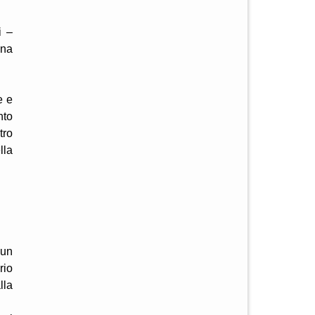
i –
una
e e
nto
tro
lla
 un
rio
lla