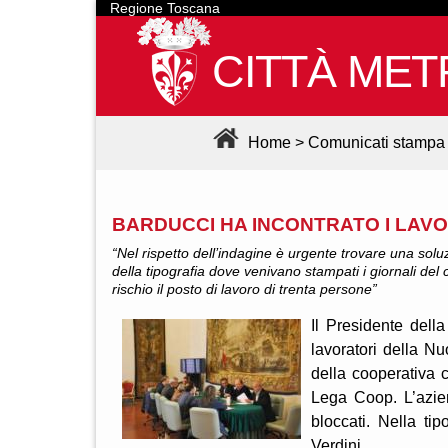
Regione Toscana
CITTÀ MET
Home
>
Comunicati stampa
BARDUCCI HA INCONTRATO I LAV
“Nel rispetto dell’indagine è urgente trovare una soluzi
della tipografia dove venivano stampati i giornali de
rischio il posto di lavoro di trenta persone”
Il Presidente dell
lavoratori della 
della cooperativa c
Lega Coop. L’azien
bloccati. Nella tip
Verdini.