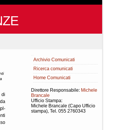
NZE
INDICE
Archivio Comunicati
Ricerca comunicati
nti
Home Comunicati
 a
Direttore Responsabile:
Michele
 di
Brancale
Ufficio Stampa:
cda
Michele Brancale (Capo Ufficio
pl-
stampa), Tel. 055 2760343
nti
aso