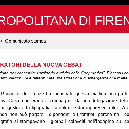
ROPOLITANA DI FIRE
>
Comunicato stampa
ORATORI DELLA NUOVA CESAT
one per consentire l’ordinaria avttività della Cooperativa”. Bloccati i co
l caso Verdini. “Si è determinata una situazione di emergenza che mette
a Provincia di Firenze ha incontrato questa mattina una parte
Nuova Cesat che erano accompagnati da una delegazione del 
he gestisce la tipografia fiorentina e dai rappresentanti di Arc
da non può pagare i dipendenti e i fornitori perché ha i co
ografia si stampavano i giornali coinvolti nell’indagine sul c