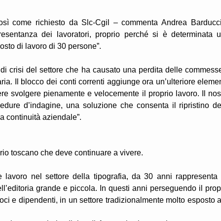
si, così come richiesto da Slc-Cgil – commenta Andrea Barducc
esentanza dei lavoratori, proprio perché si è determinata 
osto di lavoro di 30 persone”.
 di crisi del settore che ha causato una perdita delle commess
aria. Il blocco dei conti correnti aggiunge ora un’ulteriore eleme
tere svolgere pienamente e velocemente il proprio lavoro. Il nos
ocedure d’indagine, una soluzione che consenta il ripristino de
la continuità aziendale”.
orio toscano che deve continuare a vivere.
lavoro nel settore della tipografia, da 30 anni rappresenta
ell’editoria grande e piccola. In questi anni perseguendo il prop
oci e dipendenti, in un settore tradizionalmente molto esposto a