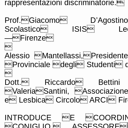
rappresentazioni discriminatorie.
Prof.Giacomo D’Agostin
Scolastico ISIS Leon
—Firenze

Alessio Mantellassi,President
Provinciale degli Studenti 

Dott. Riccardo Bettin
ValeriaSantini, Associazi
e Lesbica Circolo ARCI Fi
INTRODUCE E COORDI
CONIGLIO, ASSESSORE