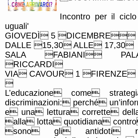
Incontro per il ciclo 
uguali'
GIOVEDÌ 5 DICEMBRE
DALLE 15,30 ALLE 17,30
SALA FABIANI PAL
RICCARDI
VIA CAVOUR 1 FIRENZE

L’educazione come strate
discriminazioni: perché un’inf
e una lettura corrette dell
alla lotta quotidiana contro
sono gli antidoti ne