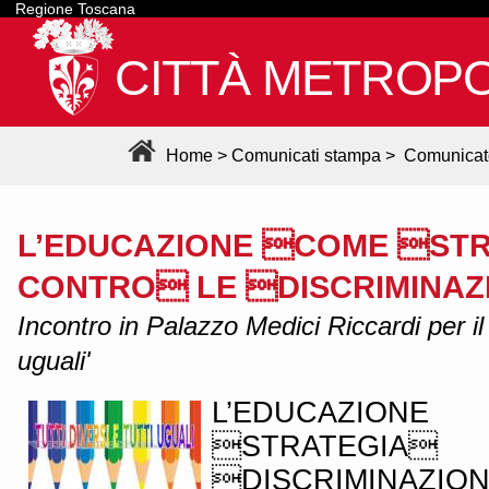
Regione Toscana
CITTÀ METROPO
Home
>
Comunicati stampa
>
Comunicat
L’EDUCAZIONE COME ST
CONTRO LE DISCRIMINAZ
Incontro in Palazzo Medici Riccardi per il ci
uguali'
L’EDUCAZI
STRATEGIA
DISCRIMINAZIO