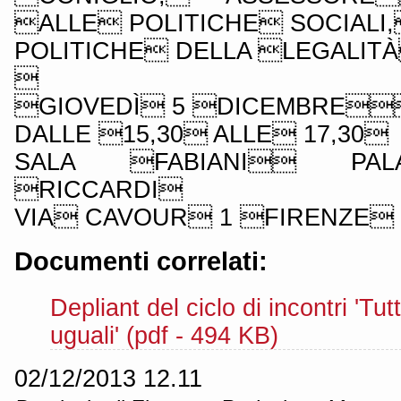
ALLE POLITICHE SOCIALI
POLITICHE DELLA LEGALIT

GIOVEDÌ 5 DICEMBRE
DALLE 15,30 ALLE 17,30
SALA FABIANI PAL
RICCARDI
VIA CAVOUR 1 FIRENZE
Documenti correlati:
Depliant del ciclo di incontri 'Tutti
uguali' (pdf - 494 KB)
02/12/2013 12.11