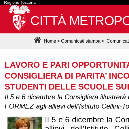
Regione Toscana
CITTÀ METROPO
Home
>
Comunicati stampa
>
Comunicat
LAVORO E PARI OPPORTUNITA
CONSIGLIERA DI PARITA’ INC
STUDENTI DELLE SCUOLE SU
Il 5 e 6 dicembre la Consigliera illustrerà
FORMEZ agli allievi dell’Istituto Cellini-
Il 5 e 6 dicembre la Cons
allievi dell’Istituto Ce