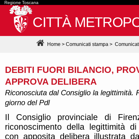
Regione Toscana
CITTÀ METROPO
Home
>
Comunicati stampa
>
Comunicat
DEBITI FUORI BILANCIO, PRO
APPROVA DELIBERA
Riconosciuta dal Consiglio la legittimità.
giorno del Pdl
Il Consiglio provinciale di Fire
riconoscimento della legittimità di 
con apposita delibera illustrata d