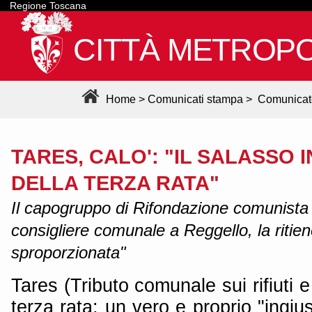
Regione Toscana
CITTÀ METROPO
Home
>
Comunicati stampa
>
Comunicat
TARES, CALO': "IL SALASSO 
DELLA TERZA RATA"
Il capogruppo di Rifondazione comunista i
consigliere comunale a Reggello, la ritie
sproporzionata"
Tares (Tributo comunale sui rifiuti e 
terza rata: un vero e proprio "ingius