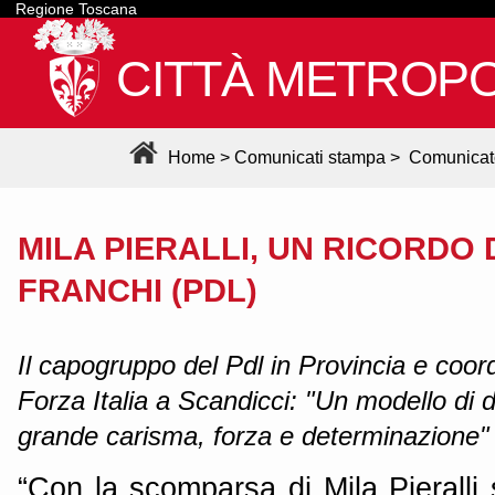
Regione Toscana
CITTÀ METROPO
Home
>
Comunicati stampa
>
Comunicat
MILA PIERALLI, UN RICORDO 
FRANCHI (PDL)
Il capogruppo del Pdl in Provincia e coo
Forza Italia a Scandicci: "Un modello di 
grande carisma, forza e determinazione"
“Con la scomparsa di Mila Pieralli