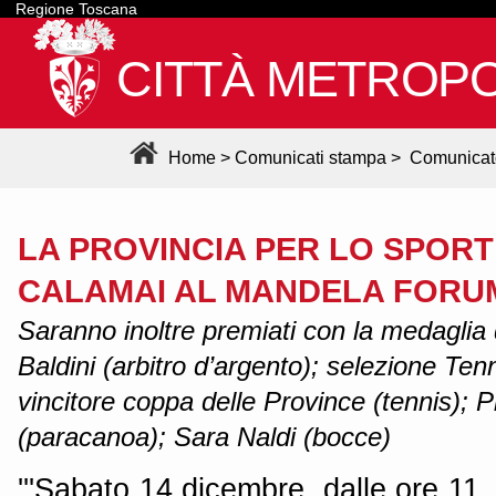
Regione Toscana
CITTÀ METROPO
Home
>
Comunicati stampa
>
Comunicat
LA PROVINCIA PER LO SPOR
CALAMAI AL MANDELA FORU
Saranno inoltre premiati con la medaglia
Baldini (arbitro d’argento); selezione Ten
vincitore coppa delle Province (tennis); P
(paracanoa); Sara Naldi (bocce)
'''Sabato 14 dicembre, dalle ore 11