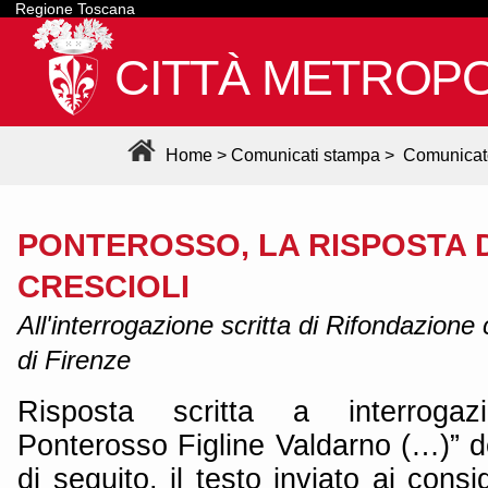
Regione Toscana
CITTÀ METROPO
Home
>
Comunicati stampa
>
Comunicat
PONTEROSSO, LA RISPOSTA 
CRESCIOLI
All'interrogazione scritta di Rifondazione
di Firenze
Risposta scritta a interrogaz
Ponterosso Figline Valdarno (…)” d
di seguito, il testo inviato ai consi