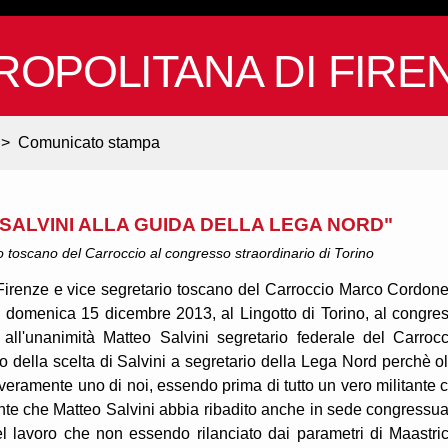
ROPOLITANA DI FIRE
>
Comunicato stampa
ALVINI ALLA GUIDA DELLA LEGA NORD"
io toscano del Carroccio al congresso straordinario di Torino
Firenze e vice segretario toscano del Carroccio Marco Cordone
ri, domenica 15 dicembre 2013, al Lingotto di Torino, al congre
all'unanimità Matteo Salvini segretario federale del Carrocc
 della scelta di Salvini a segretario della Lega Nord perchè ol
è veramente uno di noi, essendo prima di tutto un vero militante 
rtante che Matteo Salvini abbia ribadito anche in sede congressua
l lavoro che non essendo rilanciato dai parametri di Maastric