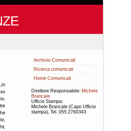
NZE
INDICE
Archivio Comunicati
Ricerca comunicati
Home Comunicati
,in
Direttore Responsabile:
Michele
sso
Brancale
io.
Ufficio Stampa:
tre
Michele Brancale (Capo Ufficio
stampa), Tel. 055 2760343
che
le,
ht,