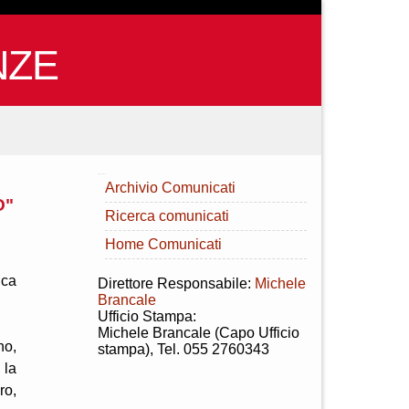
NZE
INDICE
Archivio Comunicati
O"
Ricerca comunicati
Home Comunicati
ica
Direttore Responsabile:
Michele
Brancale
Ufficio Stampa:
Michele Brancale (Capo Ufficio
no,
stampa), Tel. 055 2760343
 la
ro,