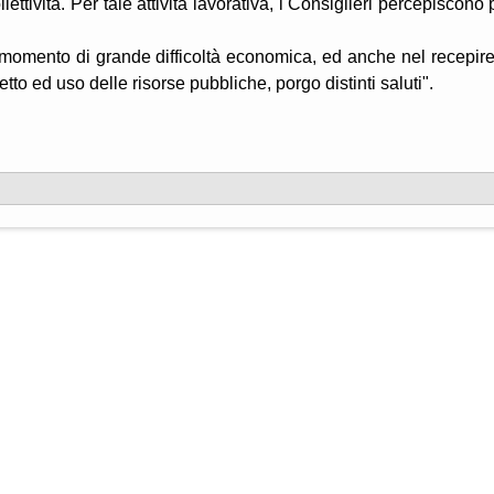
ollettività. Per tale attività lavorativa, i Consiglieri percepiscono 
n momento di grande difficoltà economica, ed anche nel recepire
tto ed uso delle risorse pubbliche, porgo distinti saluti".