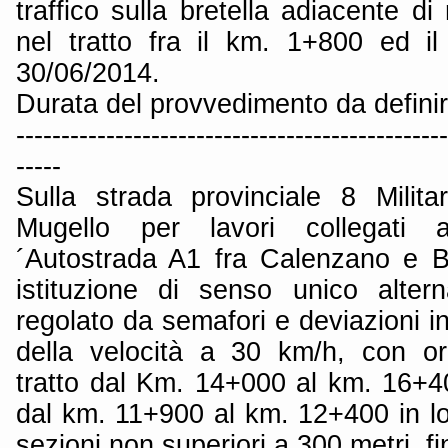
traffico sulla bretella adiacente di
nel tratto fra il km. 1+800 ed i
30/06/2014.
Durata del provvedimento da defini
------------------------------------------------
-----
Sulla strada provinciale 8 Milit
Mugello per lavori collegati al
´Autostrada A1 fra Calenzano e B
istituzione di senso unico alterna
regolato da semafori e deviazioni in
della velocità a 30 km/h, con or
tratto dal Km. 14+000 al km. 16+40
dal km. 11+900 al km. 12+400 in l
sezioni non superiori a 300 metri, f