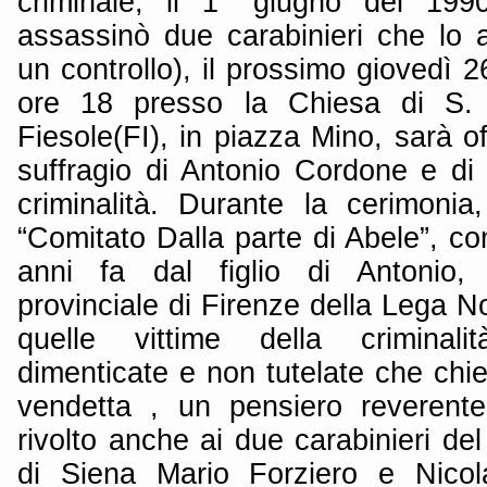
criminale, il 1° giugno del 199
assassinò due carabinieri che lo
un controllo), il prossimo giovedì 
ore 18 presso la Chiesa di S.
Fiesole(FI), in piazza Mino, sarà o
suffragio di Antonio Cordone e di t
criminalità. Durante la cerimoni
“Comitato Dalla parte di Abele”, co
anni fa dal figlio di Antonio, 
provinciale di Firenze della Lega N
quelle vittime della criminal
dimenticate e non tutelate che chi
vendetta , un pensiero reveren
rivolto anche ai due carabinieri d
di Siena Mario Forziero e Nicol