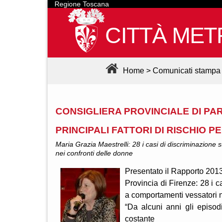
Regione Toscana
CITTÀ MET
Home
>
Comunicati stampa
CONSIGLIERA PROVINCIALE DI PA
PRINCIPALI FATTORI DI RISCHIO P
Maria Grazia Maestrelli: 28 i casi di discriminazione s
nei confronti delle donne
Presentato il Rapporto 2013 s
Provincia di Firenze: 28 i ca
a comportamenti vessatori n
“Da alcuni anni gli episod
costante