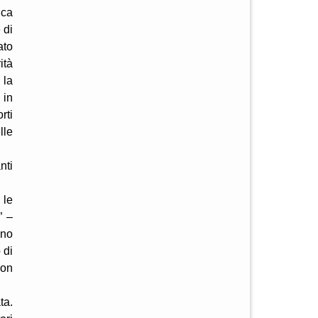
ica
 di
ato
ità
 la
 in
rti
lle
nti
 le
” –
ano
 di
non
ta.