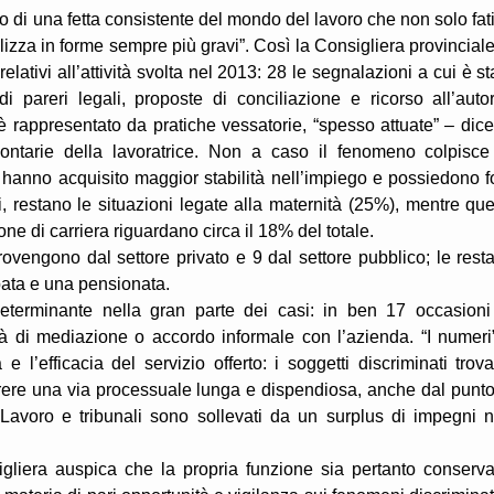
gno di una fetta consistente del mondo del lavoro che non solo fat
izza in forme sempre più gravi”. Così la Consigliera provinciale
lativi all’attività svolta nel 2013: 28 le segnalazioni a cui è st
di pareri legali, proposte di conciliazione e ricorso all’autor
 è rappresentato da pratiche vessatorie, “spesso attuate” – dice
lontarie della lavoratrice. Non a caso il fenomeno colpisce
e hanno acquisito maggior stabilità nell’impiego e possiedono fo
i, restano le situazioni legate alla maternità (25%), mentre que
ne di carriera riguardano circa il 18% del totale.
ovengono dal settore privato e 9 dal settore pubblico; le resta
ata e una pensionata.
 determinante nella gran parte dei casi: in ben 17 occasioni
ità di mediazione o accordo informale con l’azienda. “I numeri
e l’efficacia del servizio offerto: i soggetti discriminati trov
rrere una via processuale lunga e dispendiosa, anche dal punto
 Lavoro e tribunali sono sollevati da un surplus di impegni 
gliera auspica che la propria funzione sia pertanto conserva