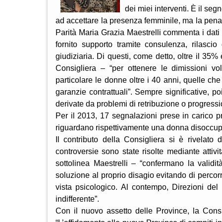
dei miei interventi. È il se
ad accettare la presenza femminile, ma la penal
Parità Maria Grazia Maestrelli commenta i dati re
fornito supporto tramite consulenza, rilascio 
giudiziaria. Di questi, come detto, oltre il 35%
Consigliera – “per ottenere le dimissioni vo
particolare le donne oltre i 40 anni, quelle ch
garanzie contrattuali”. Sempre significative, po
derivate da problemi di retribuzione o progressio
Per il 2013, 17 segnalazioni prese in carico pr
riguardano rispettivamente una donna disoccup
Il contributo della Consigliera si è rivelato
controversie sono state risolte mediante attiv
sottolinea Maestrelli – “confermano la validità 
soluzione al proprio disagio evitando di perco
vista psicologico. Al contempo, Direzioni del
indifferente”.
Con il nuovo assetto delle Province, la Consi