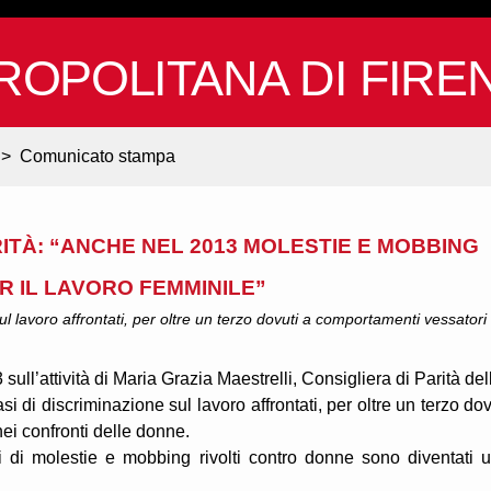
ROPOLITANA DI FIRE
>
Comunicato stampa
RITÀ: “ANCHE NEL 2013 MOLESTIE E MOBBING
ER IL LAVORO FEMMINILE”
ul lavoro affrontati, per oltre un terzo dovuti a comportamenti vessatori
ull’attività di Maria Grazia Maestrelli, Consigliera di Parità del
si di discriminazione sul lavoro affrontati, per oltre un terzo dov
ei confronti delle donne.
i di molestie e mobbing rivolti contro donne sono diventati 