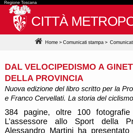
Regione Toscana
CITTÀ METROPO
Home
>
Comunicati stampa
>
Comunicat
DAL VELOCIPEDISMO A GINE
DELLA PROVINCIA
Nuova edizione del libro scritto per la P
e Franco Cervellati. La storia del ciclism
384 pagine, oltre 100 fotografie
L’assessore allo Sport della Pr
Alessandro Martini ha presentato