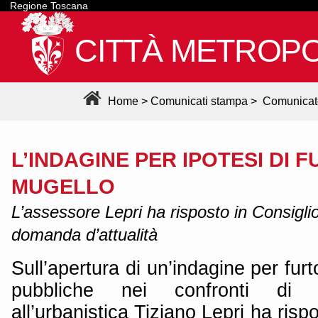
Regione Toscana
CITTÀ METROPO
Home
>
Comunicati stampa
>
Comunicat
L’INDAGINE PER IPOTESI DI 
MUGELLO
L’assessore Lepri ha risposto in Consigli
domanda d’attualità
Sull’apertura di un’indagine per fur
pubbliche nei confronti di 
all’urbanistica Tiziano Lepri ha ri