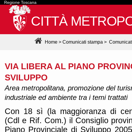
Regione Toscana
CITTÀ METROPO
Home
>
Comunicati stampa
>
Comunicat
VIA LIBERA AL PIANO PROVIN
SVILUPPO
Area metropolitana, promozione del turi
industriale ed ambiente tra i temi trattati
Con 18 sì (la maggioranza di cen
(Cdl e Rif. Com.) il Consiglio provi
Piano Provinciale di Sviluppo 2005