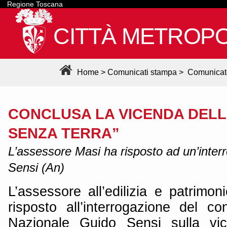
Regione Toscana
CITTÀ METROPO
Home
>
Comunicati stampa
>
Comunicat
CONCLUSA LA VICENDA DELL
SENZA TERRA”
L’assessore Masi ha risposto ad un’interr
Sensi (An)
L’assessore all’edilizia e patrim
risposto all’interrogazione del co
Nazionale Guido Sensi sulla vic