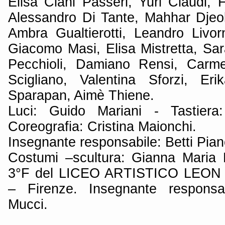
Elisa Ciani Passeri, Yuri Claudi,
Alessandro Di Tante, Mahhar Djeoke
Ambra Gualtierotti, Leandro Livor
Giacomo Masi, Elisa Mistretta, Sa
Pecchioli, Damiano Rensi, Carmel
Scigliano, Valentina Sforzi, Eri
Sparapan, Aimè Thiene.
Luci: Guido Mariani - Tastier
Coreografia: Cristina Maionchi.
Insegnante responsabile: Betti Pianc
Costumi –scultura: Gianna Maria 
3°F del LICEO ARTISTICO LEON
– Firenze. Insegnante responsa
Mucci.