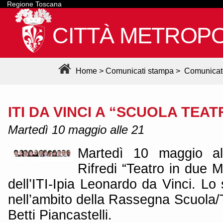
Regione Toscana
CITTÀ METROPO
Home
>
Comunicati stampa
>
Comunicat
ITI DA VINCI A “SCUOLA TEA
Martedì 10 maggio alle 21
Martedì 10 maggio al
Rifredi “Teatro in due Mi
dell’ITI-Ipia Leonardo da Vinci. Lo 
nell’ambito della Rassegna Scuola/Te
Betti Piancastelli.