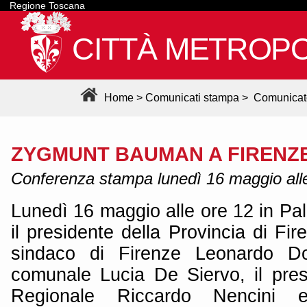
Regione Toscana
CITTÀ METROPO
Home
>
Comunicati stampa
>
Comunicat
ZYGMUNT BAUMAN A FIRENZ
Conferenza stampa lunedì 16 maggio all
Lunedì 16 maggio alle ore 12 in Pa
il presidente della Provincia di Fir
sindaco di Firenze Leonardo Dom
comunale Lucia De Siervo, il pres
Regionale Riccardo Nencini 