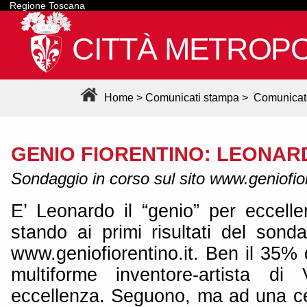
Regione Toscana
CITTÀ METROPO
Home
>
Comunicati stampa
>
Comunicat
GENIO FIORENTINO: LEONAR
Sondaggio in corso sul sito www.geniofior
E’ Leonardo il “genio” per eccell
stando ai primi risultati del sond
www.geniofiorentino.it. Ben il 35% d
multiforme inventore-artista di
eccellenza. Seguono, ma ad una ce