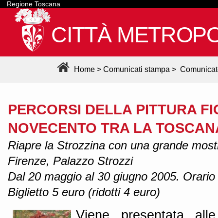
Regione Toscana
CITTÀ METROPO
Home
>
Comunicati stampa
>
Comunicat
PERCORSI DELLA PITTURA FI
NOVECENTO TRA LA TOSCANA
Riapre la Strozzina con una grande most
Firenze, Palazzo Strozzi
Dal 20 maggio al 30 giugno 2005. Orario
Biglietto 5 euro (ridotti 4 euro)
Viene presentata all