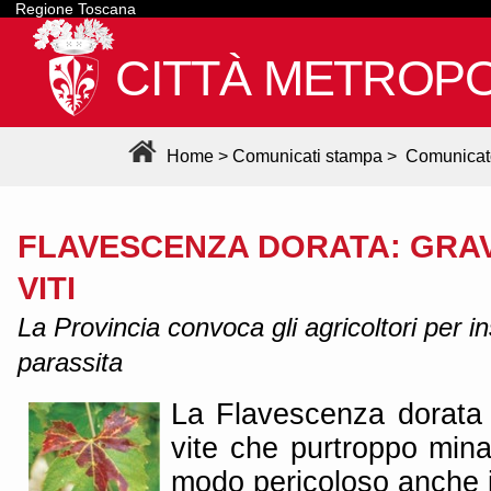
Regione Toscana
CITTÀ METROPO
Home
>
Comunicati stampa
>
Comunicat
FLAVESCENZA DORATA: GRAVI
VITI
La Provincia convoca gli agricoltori per in
parassita
La Flavescenza dorata 
vite che purtroppo minac
modo pericoloso anche 