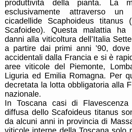
produttività della pianta. La m
esclusivamente attraverso un i
cicadellide Scaphoideus titanus
Scafoideo). Questa malattia ha 
danni alla viticoltura dell’Italia Sett
a partire dai primi anni ’90, dov
accidentali dalla Francia e si è rap
aree viticole del Piemonte, Lombar
Liguria ed Emilia Romagna. Per q
decretata la lotta obbligatoria alla FD
nazionale.
In Toscana casi di Flavescenza
diffusa dello Scafoideus titanus son
da alcuni anni in provincia di Mass
viticole interne della Toscana solo