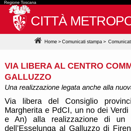
Regione Toscana
CITTÀ METROPO
Home
>
Comunicati stampa
>
Comunicat
VIA LIBERA AL CENTRO COM
GALLUZZO
Una realizzazione legata anche alla nuova
Via libera del Consiglio provin
Margherita e PdCI, un no dei Verdi 
e An) alla realizzazione di un 
dell’Esselunga al Galluzzo di Fire