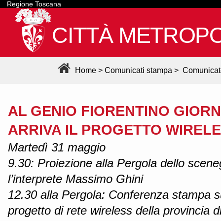
Regione Toscana
CITTÀ METROPO
Home
>
Comunicati stampa
>
Comunicat
AL GENIO FIORENTINO GIORN
ARRIVA IL PROGETTO WIREL
Martedì 31 maggio
9.30: Proiezione alla Pergola dello scene
l’interprete Massimo Ghini
12.30 alla Pergola: Conferenza stampa su
progetto di rete wireless della provincia d