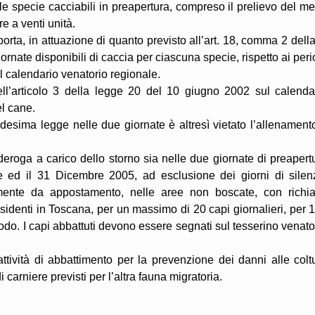
le specie cacciabili in preapertura, compreso il prelievo del me
 a venti unità.
orta, in attuazione di quanto previsto all’art. 18, comma 2 della
iornate disponibili di caccia per ciascuna specie, rispetto ai peri
ul calendario venatorio regionale.
ell’articolo 3 della legge 20 del 10 giugno 2002 sul calenda
el cane.
edesima legge nelle due giornate è altresì vietato l’allenament
eroga a carico dello storno sia nelle due giornate di preapert
e ed il 31 Dicembre 2005, ad esclusione dei giorni di silen
amente da appostamento, nelle aree non boscate, con richi
esidenti in Toscana, per un massimo di 20 capi giornalieri, per 
iodo. I capi abbattuti devono essere segnati sul tesserino venato
 attività di abbattimento per la prevenzione dei danni alle colt
i carniere previsti per l’altra fauna migratoria.