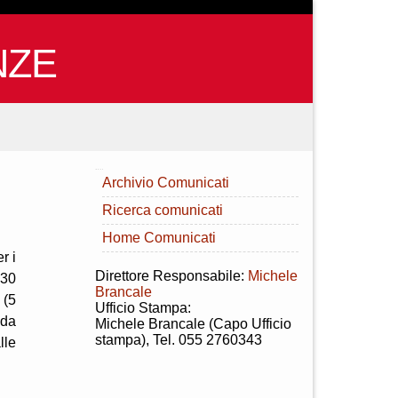
NZE
INDICE
Archivio Comunicati
Ricerca comunicati
Home Comunicati
r i
Direttore Responsabile:
Michele
.30
Brancale
 (5
Ufficio Stampa:
 da
Michele Brancale (Capo Ufficio
stampa), Tel. 055 2760343
lle