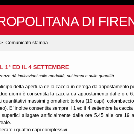
ROPOLITANA DI FIRE
>
Comunicato stampa
 1° ED IL 4 SETTEMBRE
renze dà indicazioni sulle modalità, sui tempi e sulle quantità
icipo della apertura della caccia in deroga da appostamento pe
i due giorni è consentita la caccia da appostamento dalle ore 6
i quantitativi massimi giornalieri: tortora (10 capi), colombaccio
). E’ inoltre consentita sempre il 1 ed il 4 settembre la caccia
 superfici allagate artificialmente dalle ore 5.45 alle ore 19 a
reale.
perare i quattro capi complessivi.