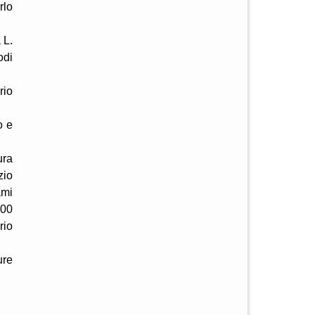
rlo
 L.
odi
rio
o e
ura
zio
ami
100
rio
ure