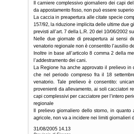
Il carniere complessivo giornaliero dei capi del
da appostamento fisso, non può essere superiore
La caccia in preapertura alle citate specie comp
157/92, la riduzione implicita delle ultime due g
previsti all’art. 7 della L.R. 20 del 10/06/2002 s
Nelle due giornate di preapertura ai sensi d
venatorio regionale non è consentito l’ausilio d
Inoltre in base all’articolo 8 comma 2 della m
l’addestramento dei cani.
La Regione ha anche approvato il prelievo in d
che nel periodo compreso fra il 18 settembr
venatorio. Tale prelievo è consentito: unic
provenienti da allevamento, ai soli cacciatori r
capi complessivi per cacciatore per l’intero per
regionale
Il prelievo giornaliero dello storno, in quanto
agricole, non va a incidere nei limiti giornalieri d
31/08/2005 14.13