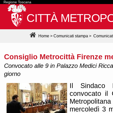
Regione Toscana
CITTÀ METROPO
Home
>
Comunicati stampa
>
Comunicat
Consiglio Metrocittà Firenze m
Convocato alle 9 in Palazzo Medici Riccard
giorno
Il Sindaco 
convocato il 
Metropolita
mercoledì 3 m