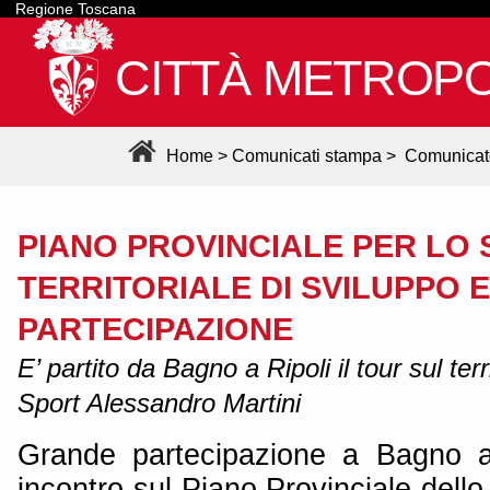
Regione Toscana
CITTÀ METROPO
Home
>
Comunicati stampa
>
Comunicat
PIANO PROVINCIALE PER LO 
TERRITORIALE DI SVILUPPO E
PARTECIPAZIONE
E’ partito da Bagno a Ripoli il tour sul terr
Sport Alessandro Martini
Grande partecipazione a Bagno a 
incontro sul Piano Provinciale dello