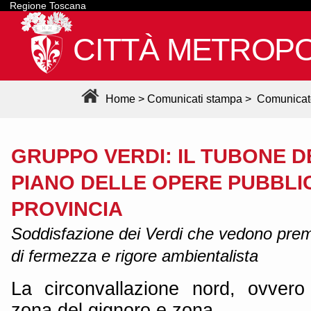
Regione Toscana
CITTÀ METROPO
Home
>
Comunicati stampa
>
Comunicat
GRUPPO VERDI: IL TUBONE 
PIANO DELLE OPERE PUBBLI
PROVINCIA
Soddisfazione dei Verdi che vedono premi
di fermezza e rigore ambientalista
La circonvallazione nord, ovvero
zona del gignoro e zona