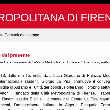
ROPOLITANA DI FIRE
>
Comunicato stampa
e del presente
la Luca Giordano di Palazzo Medici Riccardi. Giovedì 1 febbraio, dalle
018, dalle ore 15, nella Sala Luca Giordano di Palazzo Med
internazionale studenti 'Giorgio La Pira' promuove il conve
miglia di Abramo e l'unità dei popoli'. Porteranno il proprio saluto
tori, il sindaco della Città Metropolitana di Firenze, il rabb
l'imam Izzedin Elzir e il direttore del Centro La Pira Mauri
erventi, l'ambasciatore italiano in Algeria Pasquale Ferra