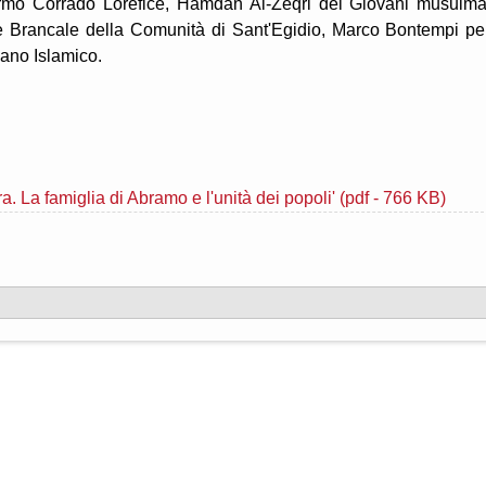
ermo Corrado Lorefice, Hamdan Al-Zeqri del Giovani musulma
e Brancale della Comunità di Sant'Egidio, Marco Bontempi per
iano Islamico.
. La famiglia di Abramo e l'unità dei popoli' (pdf - 766 KB)