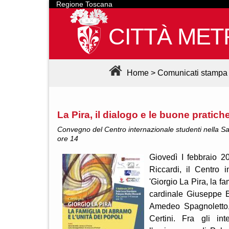
Regione Toscana
CITTÀ MET
Home
>
Comunicati stampa
La Pira, il dialogo e le buone pratich
Convegno del Centro internazionale studenti nella Sa
ore 14
Giovedì I febbraio 2
Riccardi, il Centro 
'Giorgio La Pira, la fa
cardinale Giuseppe Be
Amedeo Spagnoletto, 
Certini. Fra gli int