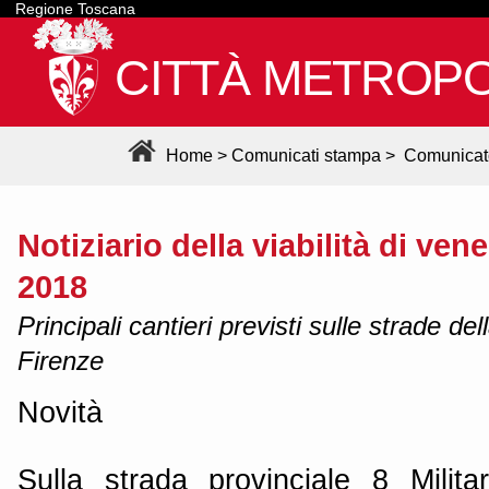
Regione Toscana
CITTÀ METROPO
Home
>
Comunicati stampa
>
Comunicat
Notiziario della viabilità di ven
2018
Principali cantieri previsti sulle strade de
Firenze
Novità
Sulla strada provinciale 8 Milit