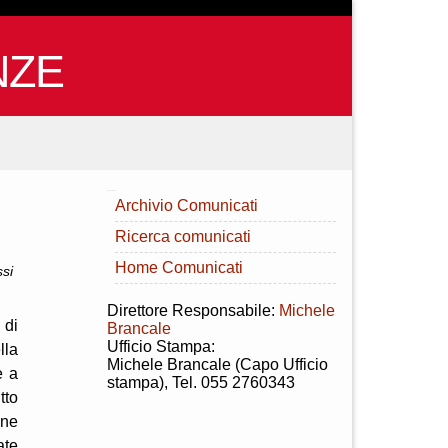
NZE
INDICE
Archivio Comunicati
Ricerca comunicati
Home Comunicati
ssi
Direttore Responsabile:
Michele
 di
Brancale
Ufficio Stampa:
lla
Michele Brancale (Capo Ufficio
e a
stampa), Tel. 055 2760343
tto
one
ate