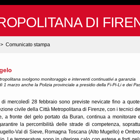
ROPOLITANA DI FIRE
>
Comunicato stampa
 gelo
 Metropolitana svolgono monitoraggio e interventi continuativi a garanzia
ì 1 marzo anche la Polizia provinciale a presidio della Fi-Pi-Li e dei Pa
 di mercoledì 28 febbraio sono previste nevicate fino a quote
zione civile della Città Metropolitana di Firenze, con i tecnici de
nte, a fronte del gelo portato da Buran, continua a monitorare 
garantire la percorribilità delle strade di competenza, soprattu
Mugello-Val di Sieve, Romagna Toscana (Alto Mugello) e Ombr
io. Le temperature sono in ulteriore calo con estese e forti gel