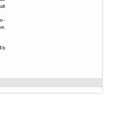
ati
o -
ve.
 Fb