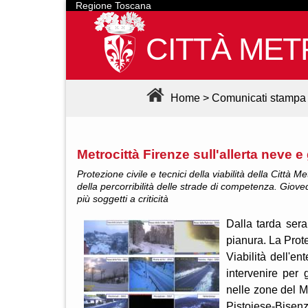
Regione Toscana
CITTÀ MET
Home
>
Comunicati stampa
Metrocittà Firenze sull'allerta neve e
Protezione civile e tecnici della viabilità della Città
della percorribilità delle strade di competenza. Gioved
più soggetti a criticità
Dalla tarda sera
pianura. La Prote
Viabilità dell'e
intervenire per 
nelle zone del 
Pistoiese-Bisenz