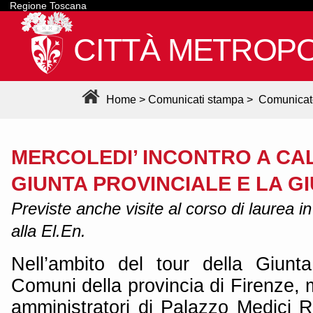
Regione Toscana
CITTÀ METROPO
Home
>
Comunicati stampa
>
Comunicat
MERCOLEDI’ INCONTRO A CA
GIUNTA PROVINCIALE E LA 
Previste anche visite al corso di laurea i
alla El.En.
Nell’ambito del tour della Giunt
Comuni della provincia di Firenze, 
amministratori di Palazzo Medici R