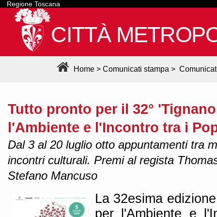
Regione Toscana
CITTÀ METROPO
Home
>
Comunicati stampa
>
Comunicat
Tutto pronto per il 32° 'Tignano
l'Ambiente e l'Incontro tra i Pop
Dal 3 al 20 luglio otto appuntamenti tra 
incontri culturali. Premi al regista Thomas
Stefano Mancuso
La 32esima edizione 
per l'Ambiente e l'I