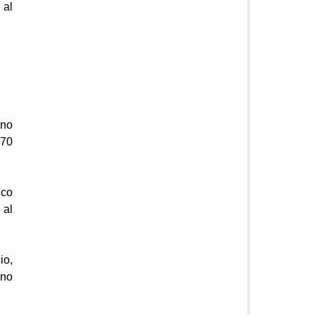
 al
ino
770
ico
 al
io,
ano