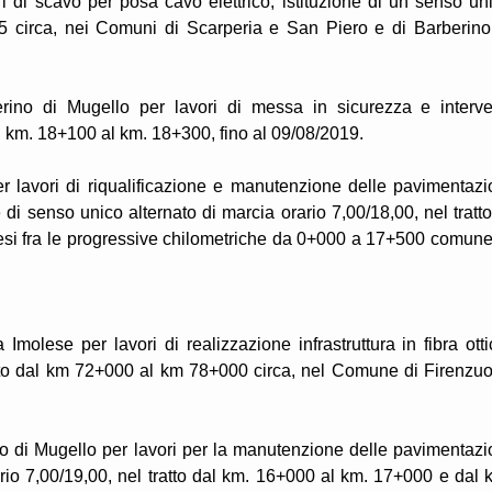
i di scavo per posa cavo elettrico, istituzione di un senso un
75 circa, nei Comuni di Scarperia e San Piero e di Barberino
erino di Mugello per lavori di messa in sicurezza e interve
al km. 18+100 al km. 18+300, fino al 09/08/2019.
r lavori di riqualificazione e manutenzione delle pavimentazi
di senso unico alternato di marcia orario 7,00/18,00, nel tratto
esi fra le progressive chilometriche da 0+000 a 17+500 comune
molese per lavori di realizzazione infrastruttura in fibra otti
ratto dal km 72+000 al km 78+000 circa, nel Comune di Firenzuo
ino di Mugello per lavori per la manutenzione delle pavimentazi
rario 7,00/19,00, nel tratto dal km. 16+000 al km. 17+000 e dal 