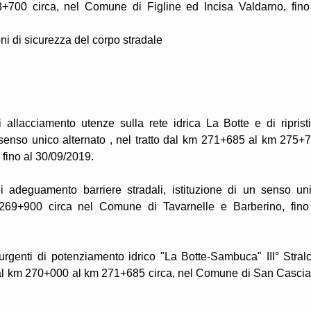
 3+700 circa, nel Comune di Figline ed Incisa Valdarno, fino
oni di sicurezza del corpo stradale
 allacciamento utenze sulla rete idrica La Botte e di riprist
un senso unico alternato , nel tratto dal km 271+685 al km 275+
fino al 30/09/2019.
i adeguamento barriere stradali, istituzione di un senso un
 269+900 circa nel Comune di Tavarnelle e Barberino, fino
urgenti di potenziamento idrico "La Botte-Sambuca" III° Stralc
to dal km 270+000 al km 271+685 circa, nel Comune di San Casci