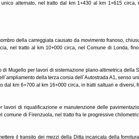
 unico alternato, nel tratto dal km 1+430 al km 1+615 circa, 
ngombro della carreggiata causato da movimento franoso, chius
arcia, nel tratto al km 10+000 circa, nel Comune di Londa, fino
o di Mugello per lavori di sistemazione plano-altimetrica della S
dell´ampliamento della terza corsia dell´Autostrada A1, senso un
to dal km 6+700 al km 16+000 circa, in tratti saltuari e diversi, f
 lavori di riqualificazione e manutenzione delle pavimentazio
l comune di Firenzuola, nel tratto fra le progressive chilometri
tere il transito dei mezzi della Ditta incaricata della fornitura