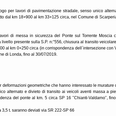
ogo per lavori di pavimentazione stradale, senso unico altern
atto dal km 18+900 al km 33+125 circa, nel Comune di Scarperi
lavori di messa in sicurezza del Ponte sul Torrente Moscia 
ivello presente sulla S.P. n:°556, chiusura al transito veicolare
+000 al km 0+250 circa (in corrispondenza dell´intersezione con 
e di Londa, fino al 30/07/2019.
er deformazioni geometriche che hanno interessato le murature 
ico alternato e divieto di transito ai veicoli aventi massa a pi
pondenza del ponte al km. 5 circa SP 16 "Chianti-Valdarno", fino
a 3,5 t. saranno deviati via SR 222-SP 66