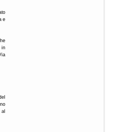
ato
a e
che
 in
Via
del
eno
 al