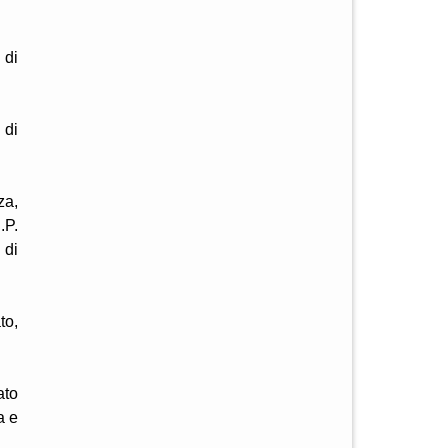
 di
 di
za,
.P.
 di
to,
ato
a e