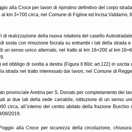
io alla Croce per lavori di ripristino definitivo del corpo strada
tto al km 3+700 circa, nel Comune di Figline ed Incisa Valdarno, f
i di realizzazione della nuova rotatoria del casello Autostradale
 di sosta con rimozione forzata su entrambi i lati della strada e
ne di un senso unico alternato, nel tratto al km 16+200 al km 16+
9.
) ed obbligo di svolta a destra (Figura II 80/c art.122) in uscita 
lla strada nel tratto interessato dai lavori, nel Comune di Regge
ato provinciale Aretina per S. Donato per completamento dei lav
ti ai due lati della sede carrabile, istituzione di un senso un
0 circa, all´interno del centro abitato della frazione Burchio 
3/08/2019.
Poggio alla Croce per sicurezza della circolazione, chiusura