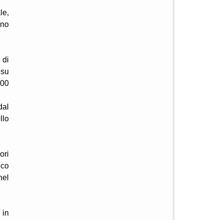
le,
ino
 di
 su
600
dal
llo
ori
ico
nel
 in