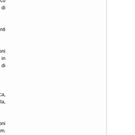
ico
 di
nti
oni
 in
 di
ca,
la,
oni
km.