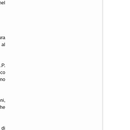
nel
ura
 al
.P.
ico
ino
ni,
che
 di