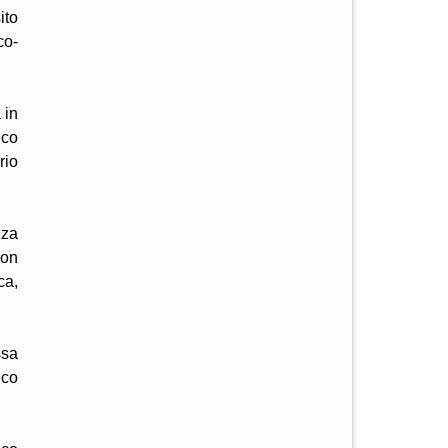
ito
co-
 in
ico
rio
zza
con
ca,
ssa
ico