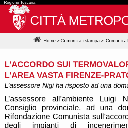
Regione Toscana
CITTÀ METROPO
Home
>
Comunicati stampa
>
Comunicat
L’ACCORDO SUI TERMOVALOR
L’AREA VASTA FIRENZE-PRAT
L’assessore Nigi ha risposto ad una doma
L’assessore all’ambiente Luigi N
Consiglio provinciale, ad una do
Rifondazione Comunista sull’accor
degli impianti di incenerime