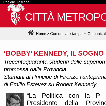
Regione Toscana
CITTÀ METROPO
Home
>
Comunicati stampa
>
Comunicat
‘BOBBY’ KENNEDY, IL SOGNO
Trecentoquaranta studenti delle superiori 
promossa dalla Provincia
Stamani al Principe di Firenze l’anteprima
di Emilio Estevez su Robert Kennedy
“La Politica con la P m
Presidente della Provi