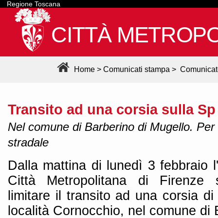
Regione Toscana
CITTÀ METROPO
Home
>
Comunicati stampa
>
Comunicat
Transito ad una corsia sulla Sp
Nel comune di Barberino di Mugello. Per 
stradale
Dalla mattina di lunedì 3 febbraio l'
Città Metropolitana di Firenze
limitare il transito ad una corsia d
località Cornocchio, nel comune di 