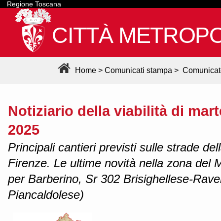
Regione Toscana
CITTÀ METROPO
Home
>
Comunicati stampa
>
Comunicat
Notiziario della viabilità di mar
2025
Principali cantieri previsti sulle strade de
Firenze. Le ultime novità nella zona del M
per Barberino, Sr 302 Brisighellese-Rav
Piancaldolese)