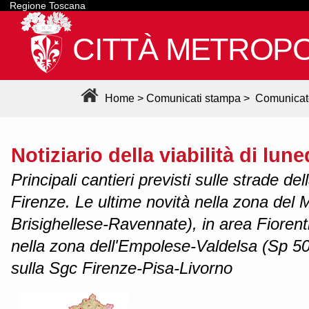
Regione Toscana
CITTÀ METROPO
Home
>
Comunicati stampa
>
Comunicat
Notiziario della viabilità di lun
Principali cantieri previsti sulle strade de
Firenze. Le ultime novità nella zona del 
Brisighellese-Ravennate), in area Fioren
nella zona dell'Empolese-Valdelsa (Sp 5
sulla Sgc Firenze-Pisa-Livorno