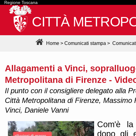
Regione Toscana
CITTÀ METROPO
Home
>
Comunicati stampa
>
Comunicat
Allagamenti a Vinci, sopralluog
Metropolitana di Firenze - Vide
Il punto con il consigliere delegato alla P
Città Metropolitana di Firenze, Massimo F
Vinci, Daniele Vanni
Com'è la 
dopo gli e