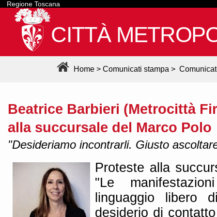
Regione Toscana
CITTÀ METROPO
Home
>
Comunicati stampa
>
Comunicat
Beatrice Barbieri (Metrocittà Fi
alla succursale del Marco Polo
"Desideriamo incontrarli. Giusto ascoltare
Proteste alla succur
"Le manifestazion
linguaggio libero 
desiderio di contatto